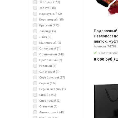
Зеленый (
151
)
Золотой (
8
)
Изумрудный (
2
)
Коричневый (
18
)
Красный (
255
)
Подарочный 
Лаванда (
5
)
Павлопосад
Лайм (
2
)
платок, муф
Малиновый (
2
)
Артикул: 74782
Оливковый (
1
)
В наличии: уто
Оранжевый (
149
)
8 000 руб /
Прозрачный (
2
)
Розовый (
6
)
Салатовый (
1
)
Серебристый (
27
)
Серый (
184
)
Серый меланж (
1
)
Синий (
359
)
Сиреневый (
2
)
Стальной (
1
)
Фиолетовый (
40
)