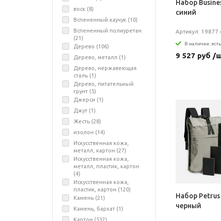
Набор Busines
воск (
8
)
синий
Вспененный каучук (
10
)
Вспененный полиуретан
Артикул: 19877.
(
21
)
В наличии: есть
Дерево (
106
)
9 527 руб /
Дерево, металл (
1
)
Дерево, нержавеющая
сталь (
1
)
Дерево, питательный
грунт (
5
)
Джерси (
1
)
Джут (
1
)
Жесть (
28
)
изолон (
14
)
Искусственная кожа,
металл, картон (
27
)
Искусственная кожа,
металл, пластик, картон
(
4
)
Искусственная кожа,
пластик, картон (
120
)
Набор Petrus 
Камень (
21
)
черный
Камень, бархат (
1
)
Картон (
532
)