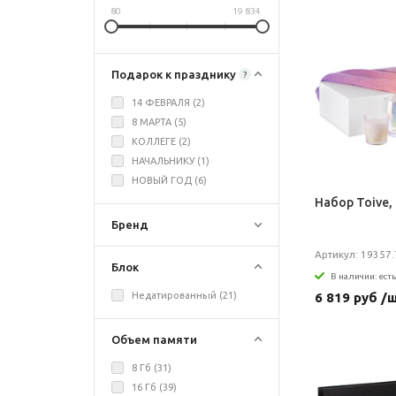
80
19 834
Подарок к празднику
?
14 ФЕВРАЛЯ (
2
)
8 МАРТА (
5
)
КОЛЛЕГЕ (
2
)
НАЧАЛЬНИКУ (
1
)
НОВЫЙ ГОД (
6
)
Набор Toive,
Бренд
Артикул: 19357.
Блок
В наличии: есть
6 819 руб /
Недатированный (
21
)
Объем памяти
8 Гб (
31
)
16 Гб (
39
)