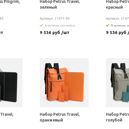
s Piligrim,
Набор Petrus Travel,
Набор Petru
зеленый
красный
40
Артикул: 21071.90
Артикул: 2107
В наличии: уточняйте
В наличии: е
шт
9 536 руб /шт
9 536 руб 
Travel,
Набор Petrus Travel,
Набор Petru
оранжевый
голубой