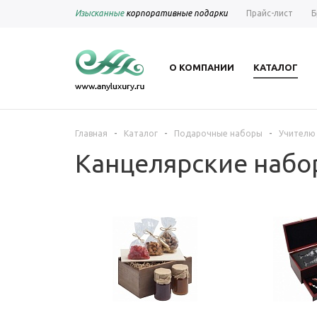
Изысканные
корпоративные подарки
Прайс-лист
Б
О КОМПАНИИ
КАТАЛОГ
-
-
-
Главная
Каталог
Подарочные наборы
Учителю
Канцелярские набо