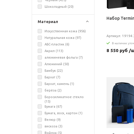
Черный (
435
)
Шоколадный (
20
)
Набор Termin
Материал
Искусственная кожа (
956
)
Артикул: 19194.
Натуральная кожа (
97
)
В наличии: уто
АБС-пластик (
6
)
8 550 руб /
Акрил (
113
)
алюминевая фольга (
7
)
Алюминий (
50
)
Бамбук (
22
)
Бархат (
7
)
Бархат, камень (
1
)
берёза (
2
)
Боросиликатное стекло
(
15
)
Бумага (
67
)
Бумага, воск, картон (
1
)
Велюр (
9
)
вискоза (
3
)
Войлок (
5
)