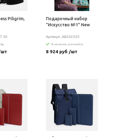
ess Piligrim,
Подарочный набор
"Искусство №1" New
7.50
Артикул: AB202305
сть
В наличии: уточняйте
/шт
8 924 руб /шт