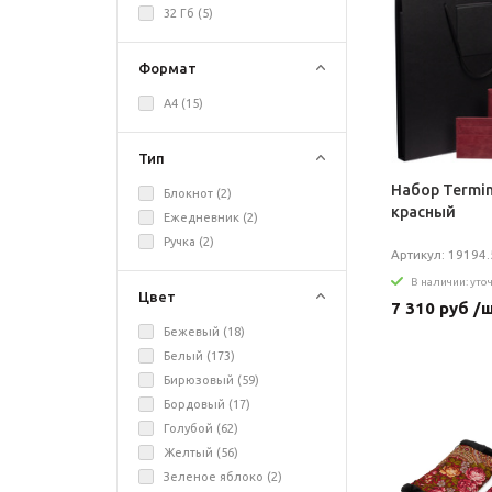
32 Гб (
5
)
Формат
A4 (
15
)
Тип
Набор Termin
Блокнот (
2
)
красный
Ежедневник (
2
)
Ручка (
2
)
Артикул: 19194.
В наличии: уто
Цвет
7 310 руб /
Бежевый (
18
)
Белый (
173
)
Бирюзовый (
59
)
Бордовый (
17
)
Голубой (
62
)
Желтый (
56
)
Зеленое яблоко (
2
)