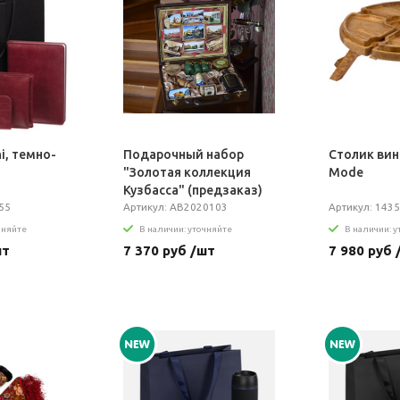
i, темно-
Подарочный набор
Столик вин
"Золотая коллекция
Mode
Кузбасса" (предзаказ)
55
Артикул: AB2020103
Артикул: 1435
чняйте
В наличии: уточняйте
В наличии: 
шт
7 370 руб /шт
7 980 руб 